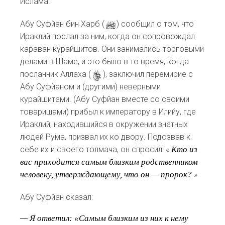
Ислама.
Абу Суфйан бин Харб (
d
) сообщил о том, что
Ираклий послал за ним, когда он сопровождал
караван курайшитов. Они занимались торговыми
делами в Шаме, и это было в то время, когда
посланник Аллаха (
s
), заключил перемирие с
Абу Суфйаном и (другими) неверными
курайшитами. (Абу Суфйан вместе со своими
товарищами) прибыл к императору в Илийу, где
Ираклий, находившийся в окружении знатных
людей Рума, призвал их ко двору. Подозвав к
себе их и своего толмача, он спросил: «
Кто из
вас приходится самым близким родственником
человеку, утверждающему, что он — пророк?
»
Абу Cуфйан сказал:
— Я ответил: «Самым близким из них к нему