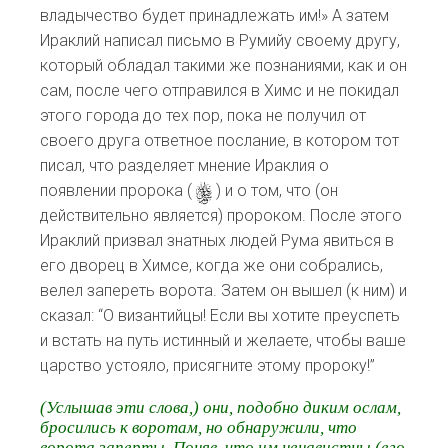
владычество будет принадлежать им!» А затем
Ираклий написал письмо в Румийу своему другу,
который обладал такими же познаниями, как и он
сам, после чего отправился в Химс и не покидал
этого города до тех пор, пока не получил от
своего друга ответное послание, в котором тот
писал, что разделяет мнение Ираклия о
появлении пророка (
s
) и о том, что (он
действительно является) пророком. После этого
Ираклий призвал знатных людей Рума явиться в
его дворец в Химсе, когда же они собрались,
велел запереть ворота. Затем он вышел (к ним) и
сказал: “О византийцы! Если вы хотите преуспеть
и встать на путь истинный и желаете, чтобы ваше
царство устояло, присягните этому пророку!”
(Услышав эти слова,) они, подобно диким ослам,
бросились к воротам, но обнаружили, что
ворота заперты. Поняв, что им ненавистны (его