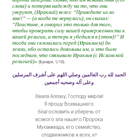
слова) и потеряв надежду на то, что они
уверуют, (Ираклий) велел: “Приведите их ко
мне!” — (а когда те вернулись), он сказал:
“Поистине, я говорил это только для того,
чтобы проверить силу вашей приверженности к
вашей религии, а теперь я убедился в (этом)!” И
тогда они склонились перед (Ираклием) до
земли, ибо остались довольны им, и это было
последним, что связывало Ираклия (с Исламской
религией)»
.
(Бухари, 1/10)
الحمد لله رب العالمين وصلي اللهم على أشرف المرسلين
وعلى آله وصحبه أجمعين
Хвала Аллаху, Господу миров!
Я прошу Всевышнего
благословить и уберечь от
всякого зла нашего Пророка
Мухаммада, его семейство,
сподвижников и всех, кт