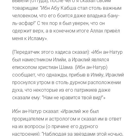
вывели (оттуда), после чего я сказал своим
товарищам: “Ибн Абу Кабша стал столь важным
человеком, что его боится даже владыка бану-
ль-асфар!” С тех пор я был уверен, что он
одержит верх, а в конечном итоге Аллах привёл
меня к Исламу».
(Передатчик этого хадиса сказал): «Ибн ан-Натур
был наместником Илийи, а Ираклий являлся
епископом христиан Шама. (Ибн ан-Натур)
сообщает, что однажды, прибыв в Илийу, Ираклий
проснулся утром в столь дурном расположении
духа, что некоторые из его патрикиев даже
сказали ему: “Нам не нравится твой вид!”»
Ибн ан-Натур сказал: «Ираклий же был
прорицателем и астрологом и сказал им в ответ
на их вопросы (о причине его дурного
настроения): “Наблюдая за звёздами этой ночью,