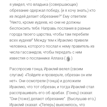
я увидел, что владыка (совершающих)
обрезание одержал победу, (и я хочу знать,) кто
из людей делает обрезание?” Ему ответили:
“Никто, кроме иудеев, но они не должны
беспокоить тебя. Направь послания в разные
города твоего царства, чтобы там перебили
всех иудеев!” Между тем к Ираклию привели
человека, которого послал к нему правитель из
числа гассанидов, чтобы передать с ним
известия о посланнике Аллаха (
s
).
Расспросив гонца, Ираклий велел (своим
слугам): «Пойдите и проверьте, обрезан он или
нет». Они осмотрели (гонца) и доложили
Ираклию, что тот обрезан, и тогда Ираклий стал
расспрашивать его об арабах. (Гонец) сказал:
“Они (тоже) делают обрезание”. (Выслушав его,)
Ираклий сказал: «(Теперь) выяснилось, что