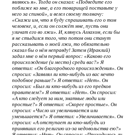
являюсь я». Тогда он сказал: «Подведите его
поближе ко мне, а его товарищей поставьте у
него за спиной», и велел своему толмачу:
«Скажи им, что я буду спрашивать его о том
человеке, и, если он солжёт мне, пусть они
уличат его во лжи». И, клянусь Аллахом, если бы
я не стыдился того, что потом они станут
рассказывать о моей лжи, то обязательно
сказал бы о нём неправду! Затем (Ираклий)
задал мне о нём первый вопрос: «Каково его
происхождение (и место) среди вас?» Я
ответил: «Он благородного происхождения». Он
спросил: «Заявлял ли кто-нибудь из вас нечто
подобное раньше?» Я ответил: «Нет». Он
спросил: «Был ли кто-нибудь из его предков
правителем?» Я ответил: «Нет». Он спросил:
«А кто следует за ним, знатные люди или
простые?» Я ответил: «Скорее простые». Он
спросил: «Число их увеличивается или
уменьшается?» Я ответил: «Увеличивается». Он
спросил: «А отступает ли кто-нибудь из
принявших его религию из-за недовольства ею?»
Я ответил: «Нет». Он спросил: «Приходилось ли