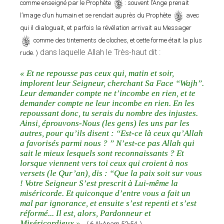
s
comme enseigné par le Prophète
: souvent l’Ange prenait
s
l’image d’un humain et se rendait auprès du Prophète
avec
qui il dialoguait, et parfois la révélation arrivait au Messager
s
comme des tintements de cloches, et cette forme était la plus
dans laquelle Allah le Très-haut dit :
rude. )
« Et ne repousse pas ceux qui, matin et soir,
implorent leur Seigneur, cherchant Sa Face “Wajh”.
Leur demander compte ne t’incombe en rien, et te
demander compte ne leur incombe en rien. En les
repoussant donc, tu serais du nombre des injustes.
Ainsi, éprouvons-Nous (les gens) les uns par les
autres, pour qu’ils disent : “Est-ce là ceux qu’Allah
a favorisés parmi nous ? ” N’est-ce pas Allah qui
sait le mieux lesquels sont reconnaissants ? Et
lorsque viennent vers toi ceux qui croient à nos
versets (le Qur’an), dis : “Que la paix soit sur vous
! Votre Seigneur S’est prescrit à Lui-même la
miséricorde. Et quiconque d’entre vous a fait un
mal par ignorance, et ensuite s’est repenti et s’est
réformé... Il est, alors, Pardonneur et
Miséricordieux » .
( 6 Al-Anam 52-54. )