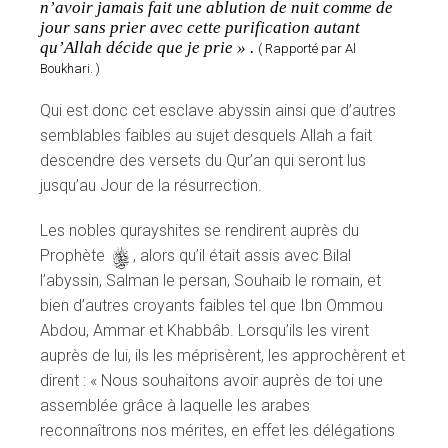
n’avoir jamais fait une ablution de nuit comme de
jour sans prier avec cette purification autant
qu’Allah décide que je prie » .
( Rapporté par Al
Boukhari. )
Qui est donc cet esclave abyssin ainsi que d’autres
semblables faibles au sujet desquels Allah a fait
descendre des versets du Qur’an qui seront lus
jusqu’au Jour de la résurrection.
Les nobles qurayshites se rendirent auprès du
Prophète
s
, alors qu’il était assis avec Bilal
l’abyssin, Salman le persan, Souhaib le romain, et
bien d’autres croyants faibles tel que Ibn Ommou
Abdou, Ammar et Khabbâb. Lorsqu’ils les virent
auprès de lui, ils les méprisèrent, les approchèrent et
dirent : « Nous souhaitons avoir auprès de toi une
assemblée grâce à laquelle les arabes
reconnaîtrons nos mérites, en effet les délégations