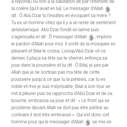
a répondu ou non à la salutation de par l’intensité de
la colère [qu’il avait en lui]. Le messager d’Allah
s
dit : Ô Abû Dzar tu l’insultes en évoquant sa mère ?
Tu es un homme chez qui il y a un reste de sentiment
antéislamique. Abû Dzar fondit en larme puis
s’agenouilla et dit : Ô messager d’Allah
s
, implore
le pardon d’Allah pour moi. Il sortit de la mosquée en
pleurant et Bilal le croisa. Lorsqu’Abû Dzar vit ce
dernier, il plaça sa tête sur le chemin, enfonça sa
joue dans la poussière et lui dit : Ô Bilal, je jure par
Allah que je ne sortirais pas ma tête de cette
poussière jusqu'à ce que tu la piétines, car tu es
noble et moi je suis méprisable. Bilal à son tour se
mit à pleurer puis se rapprocha d’Abû Dzar et de sa
bouche, embrassa sa joue et dit : « Le front qui se
prosterne devant Allah ne doit pas être piétiné au
contraire il doit être embrassé ». Qui est donc cet
homme pour qui le messager d’Allah
s
se mis en