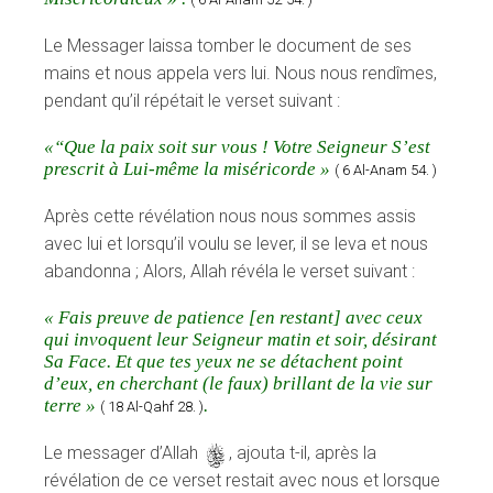
Le Messager laissa tomber le document de ses
mains et nous appela vers lui. Nous nous rendîmes,
pendant qu’il répétait le verset suivant :
«“Que la paix soit sur vous ! Votre Seigneur S’est
prescrit à Lui-même la miséricorde »
( 6 Al-Anam 54. )
Après cette révélation nous nous sommes assis
avec lui et lorsqu’il voulu se lever, il se leva et nous
abandonna ; Alors, Allah révéla le verset suivant :
« Fais preuve de patience [en restant] avec ceux
qui invoquent leur Seigneur matin et soir, désirant
Sa Face. Et que tes yeux ne se détachent point
d’eux, en cherchant (le faux) brillant de la vie sur
terre »
.
( 18 Al-Qahf 28. )
Le messager d’Allah
s
, ajouta t-il, après la
révélation de ce verset restait avec nous et lorsque