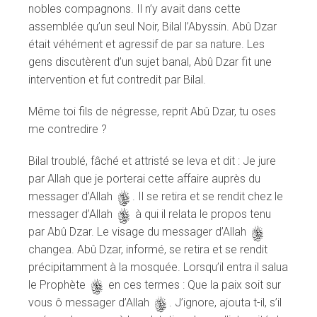
nobles compagnons. Il n’y avait dans cette
assemblée qu’un seul Noir, Bilal l’Abyssin. Abû Dzar
était véhément et agressif de par sa nature. Les
gens discutèrent d’un sujet banal, Abû Dzar fit une
intervention et fut contredit par Bilal.
Même toi fils de négresse, reprit Abû Dzar, tu oses
me contredire ?
Bilal troublé, fâché et attristé se leva et dit : Je jure
par Allah que je porterai cette affaire auprès du
messager d’Allah
s
. Il se retira et se rendit chez le
messager d’Allah
s
à qui il relata le propos tenu
par Abû Dzar. Le visage du messager d’Allah
s
changea. Abû Dzar, informé, se retira et se rendit
précipitamment à la mosquée. Lorsqu’il entra il salua
le Prophète
s
en ces termes : Que la paix soit sur
vous ô messager d’Allah
s
. J’ignore, ajouta t-il, s’il