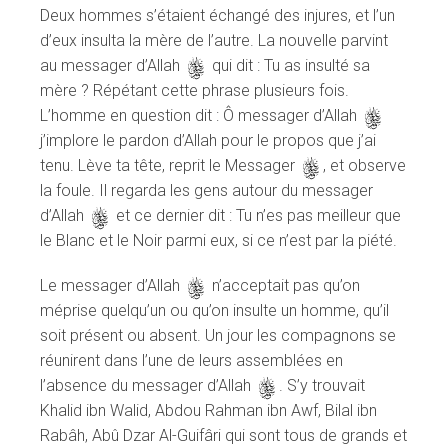
Deux hommes s’étaient échangé des injures, et l’un
d’eux insulta la mère de l’autre. La nouvelle parvint
au messager d’Allah
s
qui dit : Tu as insulté sa
mère ? Répétant cette phrase plusieurs fois.
L’homme en question dit : Ô messager d’Allah
s
j’implore le pardon d’Allah pour le propos que j’ai
tenu. Lève ta tête, reprit le Messager
s
, et observe
la foule. Il regarda les gens autour du messager
d’Allah
s
et ce dernier dit : Tu n’es pas meilleur que
le Blanc et le Noir parmi eux, si ce n’est par la piété.
Le messager d’Allah
s
n’acceptait pas qu’on
méprise quelqu’un ou qu’on insulte un homme, qu’il
soit présent ou absent. Un jour les compagnons se
réunirent dans l’une de leurs assemblées en
l’absence du messager d’Allah
s
. S’y trouvait
Khalid ibn Walid, Abdou Rahman ibn Awf, Bilal ibn
Rabâh, Abû Dzar Al-Guifâri qui sont tous de grands et